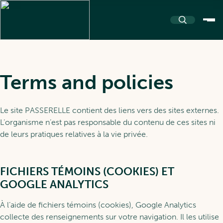
About
Terms and policies
About PASSERELLE
Le site PASSERELLE contient des liens vers des sites externes.
Resources
L’organisme n’est pas responsable du contenu de ces sites ni
de leurs pratiques relatives à la vie privée.
Our name and logo
Resources Repository
Community
FICHIERS TÉMOINS (COOKIES) ET
GOOGLE ANALYTICS
Team and Partners
Toolkits
À l’aide de fichiers témoins (cookies), Google Analytics
collecte des renseignements sur votre navigation. Il les utilise
Events