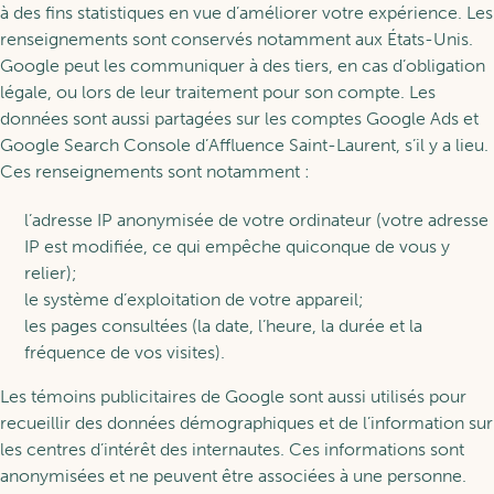
About POR
Trainees
à des fins statistiques en vue d’améliorer votre expérience. Les
Glossaries
renseignements sont conservés notamment aux États-Unis.
Google peut les communiquer à des tiers, en cas d’obligation
News
légale, ou lors de leur traitement pour son compte. Les
Scholarship Programs
données sont aussi partagées sur les comptes Google Ads et
Learning
Google Search Console d’Affluence Saint-Laurent, s’il y a lieu.
Ces renseignements sont notamment :
Our Fellows
l’adresse IP anonymisée de votre ordinateur (votre adresse
Training in POR
Services
IP est modifiée, ce qui empêche quiconque de vous y
relier);
Support for the Next
le système d’exploitation de votre appareil;
Generation
Learning pathways
les pages consultées (la date, l’heure, la durée et la
FR
fréquence de vos visites).
Our Services
Les témoins publicitaires de Google sont aussi utilisés pour
Become a member
recueillir des données démographiques et de l’information sur
les centres d’intérêt des internautes. Ces informations sont
anonymisées et ne peuvent être associées à une personne.