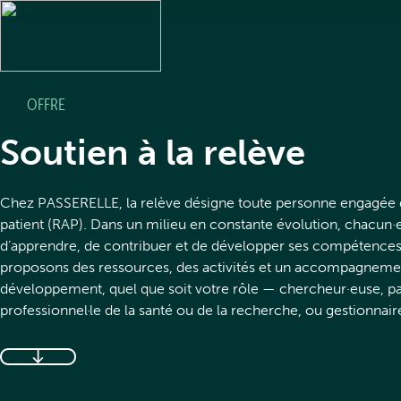
OFFRE
À propos
Soutien à la relève
À propos de PASSERELLE
Chez PASSERELLE, la relève désigne toute personne engagée d
Ressources
patient (RAP). Dans un milieu en constante évolution, chacun·
d’apprendre, de contribuer et de développer ses compétences
Notre nom et logo
proposons des ressources, des activités et un accompagneme
développement, quel que soit votre rôle — chercheur·euse, pati
Répertoire de ressources
Communauté
professionnel·le de la santé ou de la recherche, ou gestionnair
Équipe et partenaires
Boîtes à outils
Nouvelles