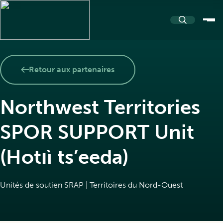
À propos
Retour aux partenaires
Northwest Territories
À propos de PASSERELLE
Ressources
SPOR SUPPORT Unit
Notre nom et logo
(Hotıì ts’eeda)
Répertoire de ressources
Communauté
Équipe et partenaires
Unités de soutien SRAP | Territoires du Nord-Ouest
Boîtes à outils
Nouvelles