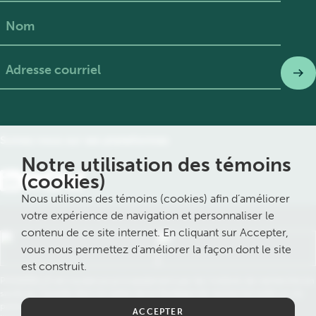
Prénom
Nom
Suivez nous sur ses plateformes
Notre utilisation des témoins
(cookies)
Nous utilisons des témoins (cookies) afin d’améliorer
votre expérience de navigation et personnaliser le
contenu de ce site internet. En cliquant sur Accepter,
vous nous permettez d’améliorer la façon dont le site
est construit.
PASSERELLE est soutenue principalement par les Instituts de recherche en
santé du Canada dans le cadre de la Stratégie de recherche axée sur le
patient du Canada. Le bureau central de PASSERELLE est affilié à
ACCEPTER