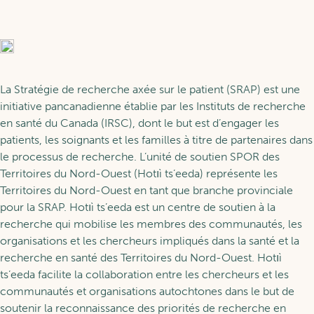
À propos de la RAP
Relève
Glossaires
Événements
Programmes de bourses
Apprendre
La Stratégie de recherche axée sur le patient (SRAP) est une
initiative pancanadienne établie par les Instituts de recherche
en santé du Canada (IRSC), dont le but est d’engager les
Nos fellows
patients, les soignants et les familles à titre de partenaires dans
Se former à la RAP
Services
le processus de recherche. L’unité de soutien SPOR des
Territoires du Nord-Ouest (Hotıì ts’eeda) représente les
Soutien à la relève
Territoires du Nord-Ouest en tant que branche provinciale
Parcours d’apprentissage
pour la SRAP. Hotıì ts’eeda est un centre de soutien à la
EN
recherche qui mobilise les membres des communautés, les
Nos services
organisations et les chercheurs impliqués dans la santé et la
recherche en santé des Territoires du Nord-Ouest. Hotıì
Devenir membre
ts’eeda facilite la collaboration entre les chercheurs et les
communautés et organisations autochtones dans le but de
soutenir la reconnaissance des priorités de recherche en