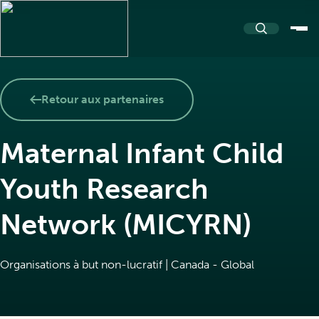
À propos
Retour aux partenaires
Maternal Infant Child
À propos de PASSERELLE
Ressources
Youth Research
Notre nom et logo
Network (MICYRN)
Répertoire de ressources
Communauté
Équipe et partenaires
Organisations à but non-lucratif | Canada - Global
Boîtes à outils
Nouvelles