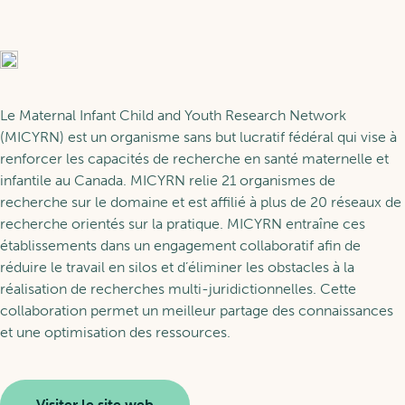
À propos de la RAP
Relève
Glossaires
Événements
Programmes de bourses
Apprendre
Le Maternal Infant Child and Youth Research Network
(MICYRN) est un organisme sans but lucratif fédéral qui vise à
renforcer les capacités de recherche en santé maternelle et
Nos fellows
infantile au Canada. MICYRN relie 21 organismes de
Se former à la RAP
Services
recherche sur le domaine et est affilié à plus de 20 réseaux de
recherche orientés sur la pratique. MICYRN entraîne ces
Soutien à la relève
établissements dans un engagement collaboratif afin de
Parcours d’apprentissage
réduire le travail en silos et d’éliminer les obstacles à la
EN
réalisation de recherches multi-juridictionnelles. Cette
Nos services
collaboration permet un meilleur partage des connaissances
et une optimisation des ressources.
Devenir membre
Visiter le site web