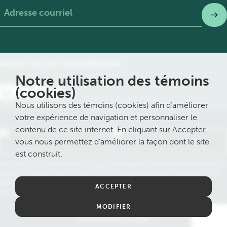
Nom
Suivez nous sur ses plateformes
Notre utilisation des témoins
(cookies)
Nous utilisons des témoins (cookies) afin d’améliorer
votre expérience de navigation et personnaliser le
contenu de ce site internet. En cliquant sur Accepter,
vous nous permettez d’améliorer la façon dont le site
est construit.
PASSERELLE est soutenue principalement par les Instituts de recherche en
santé du Canada dans le cadre de la Stratégie de recherche axée sur le
patient du Canada. Le bureau central de PASSERELLE est affilié à
ACCEPTER
l’Université Laval.
2026 PASSERELLE. Tous droits réservés.
MODIFIER
Politiques de confidentialité
Site développé par
Beet