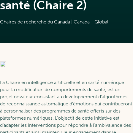
À propos de la RAP
Relève
santé (Chaire 2)
Glossaires
Événements
Chaires de recherche du Canada | Canada - Global
Programmes de bourses
Apprendre
Nos fellows
Se former à la RAP
Services
Soutien à la relève
La Chaire en intelligence artificielle et en santé numérique
Parcours d’apprentissage
pour la modification de comportements de santé, est un
EN
Nos services
projet novateur consistant au développement d’algorithmes
de reconnaissance automatique d’émotions qui contribueront
Devenir membre
à personnaliser des programmes de santé offerts sur des
plateformes numériques. L’objectif de cette initiative est
d’adapter les interventions pour répondre à l’ambivalence des
participants et ainsi maintenir leur engagement dans le