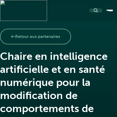
À propos
Retour aux partenaires
Chaire en intelligence
À propos de PASSERELLE
Ressources
artificielle et en santé
Notre nom et logo
numérique pour la
Répertoire de ressources
Communauté
modification de
Équipe et partenaires
comportements de
Boîtes à outils
Nouvelles